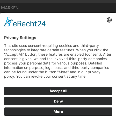
MARKEN
ZAHLUNGSARTEN
PIEPER Golf & Horses GmbH Service
Versand
|
Mein Konto
|
Impressum
|
AGB
Nach oben