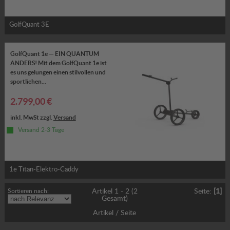
GolfQuant 3E
GolfQuant 1e — EIN QUANTUM
ANDERS! Mit dem GolfQuant 1e ist
es uns gelungen einen stilvollen und
sportlichen...
2.799,00 €
inkl. MwSt zzgl.
Versand
Versand 2-3 Tage
1e Titan-Elektro-Caddy
Sortieren nach:
Artikel 1 - 2 (2
Seite:
[1]
Gesamt)
Artikel / Seite