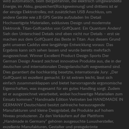
wird automatisch, beim Bergabfahren, die elektrisch umgewandelte
Energie, im Akku, gespeichert(Rückgewinnung) und drittens ist er
der einzige Elektrotrolley, mit zusätzlichen USB Anschluss, um
andere Geräte wie z.B GPS Geräte aufzuladen Im Detail:
Hochwertigste Materialien, exklusives Design und modernste
Elektronik. Titan-Golfcaddys von GolfQuant: Ein Quantum Anders!
Sieh den Unterschied Details sind eben nicht nur Details – erst sie
machen aus dem GolfQuant das Beste in Titan. Aus diesem Grund
geht unseren Caddys eine langjährige Entwicklung voraus: Das
Ergebnis kann sich sehen lassen und wurde bereits mehrfach
ausgezeichnet. Winner Excellent Product Design Sports Der
German Design Award zeichnet innovative Produkte aus, die in der
deutschen und internationalen Designlandschaft wegweisend sind.
Dies garantiert die hochkarätig besetzte, internationale Jury: „Der
GolfQuant ist exzellent gemacht. Er ist extrem leicht, lässt sich
einfach zusammenklappen und bietet hervorragende ergonomische
Eigenschaften, was insgesamt für ein gutes Handling sorgt. Zudem
ist er ausgezeichnet verarbeitet, wobei hochwertige Materialien zum
Einsatz kommen.“ Handmade Edition Vertreten bei HANDMADE IN
GERMANY Deutschland besitzt zahlreiche herausragende
Manufakturen und kleine Designlabel, die Produkte auf hohem
Niveau produzieren. Zu den Verkäufern auf der Plattform
„Handmade in Germany“ gehören ausgesuchte Luxushersteller,
exzellente Manufakturen, Gestalter und preisgekrönte