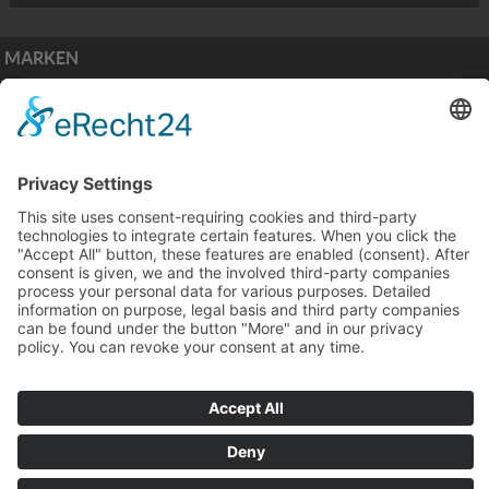
MARKEN
ZAHLUNGSARTEN
PIEPER Golf & Horses GmbH Service
Versand
|
Mein Konto
|
Impressum
|
AGB