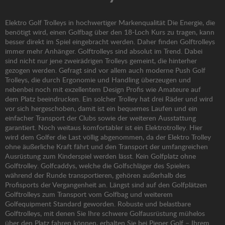
Elektro Golf Trolleys in hochwertiger Markenqualität Die Energie, die
benötigt wird, einen Golfbag über den 18-Loch Kurs zu tragen, kann
besser direkt im Spiel eingebracht werden. Daher finden Golftrolleys
immer mehr Anhänger. Golftrolleys sind absolut im Trend. Dabei
sind nicht nur jene zweirädrigen Trolleys gemeint, die hinterher
gezogen werden. Gefragt sind vor allem auch moderne Push Golf
Trolleys, die durch Ergonomie und Handling überzeugen und
nebenbei noch mit exzellentem Design Profis wie Amateure auf
dem Platz beeindrucken. Ein solcher Trolley hat drei Räder und wird
vor sich hergeschoben, damit ist ein bequemes Laufen und ein
einfacher Transport der Clubs sowie der weiteren Ausstattung
garantiert. Noch weitaus komfortabler ist ein Elektrotrolley. Hier
wird dem Golfer die Last völlig abgenommen, da der Elektro Trolley
ohne äußerliche Kraft fährt und den Transport der umfangreichen
Ausrüstung zum Kinderspiel werden lässt. Kein Golfplatz ohne
Golftrolley. Golfcaddys, welche die Golfschläger des Spielers
während der Runde transportieren, gehören außerhalb des
Profisports der Vergangenheit an. Längst sind auf den Golfplätzen
Golftrolleys zum Transport vom Golfbag und weiterem
Golfequipment Standard geworden. Robuste und belastbare
Golftrolleys, mit denen Sie Ihre schwere Golfausrüstung mühelos
über den Platz fahren können, erhalten Sie bei Pieper Golf – Ihrem