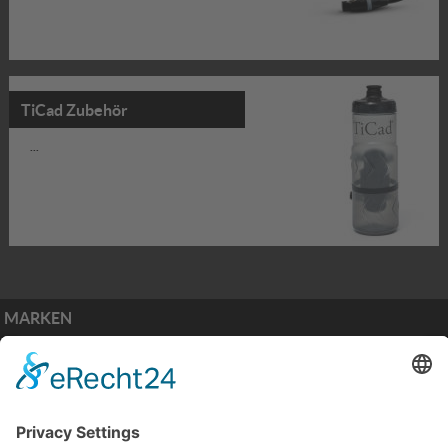
TiCad Zubehör
...
MARKEN