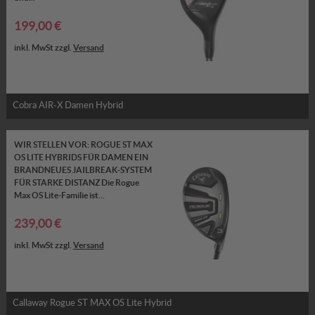
199,00 €
inkl. MwSt zzgl.
Versand
Cobra AIR-X Damen Hybrid
WIR STELLEN VOR: ROGUE ST MAX
OS LITE HYBRIDS FÜR DAMEN EIN
BRANDNEUES JAILBREAK-SYSTEM
FÜR STARKE DISTANZ Die Rogue
Max OS Lite-Familie ist...
239,00 €
inkl. MwSt zzgl.
Versand
Callaway Rogue ST MAX OS Lite Hybrid