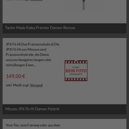
Taylor Made Kalea Premier Damen-Rescue
JPX Fli-Hi Das Präzisionshybrid Die
JPX Fli-Hi von Mizuno sind
Präzisionshybride, die Deine
unzuverlässigsten langen oder
mittellangen Eisen...
149,00 €
inkl. MwSt zzgl.
Versand
Mizuno JPX Fli-Hi Damen Hybrid
Vom Tee, vom Fairway oder aus dem