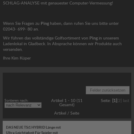
SCHLAG-ANALYSE-mit genauester Computer-Vermessung!
Ping
Wenn Sie Fragen zu
haben, dann rufen Sie uns bitte unter
02043- 699- 80 an.
Ping
Wir führen das vollständige Golfsortiment von
in unserem
Ladenlokal in Gladbeck. In Absprache können wir Produkte auch
versenden.
Ihre Kim Küper
Gewünschte Option wählen:
Sortieren nach:
Artikel 1 - 10 (11
Seite:
[1]
[2]
last
Gesamt)
Artikel / Seite
DAS NEUE TSi1 HYBRID Länge mit
Ultra-Leichtigkeit Für Spieler mit