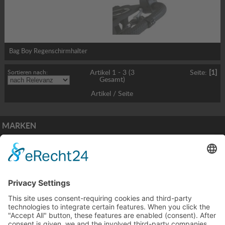
Bag Boy Regenschirmhalter
Sortieren nach:
Artikel 1 - 3 (3
Seite:
[1]
Gesamt)
Artikel / Seite
MARKEN
ZAHLUNGSARTEN