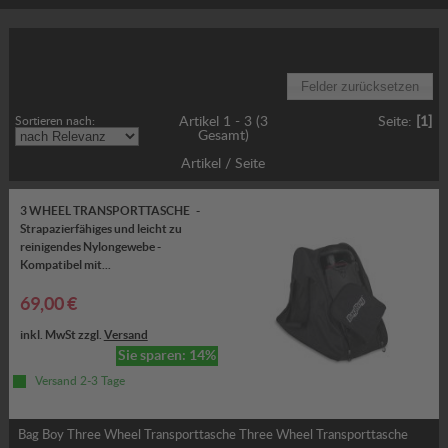
Gewünschte Option wählen:
Sortieren nach:
Artikel 1 - 3 (3
Seite:
[1]
Gesamt)
Artikel / Seite
3 WHEEL TRANSPORTTASCHE -
Strapazierfähiges und leicht zu
reinigendes Nylongewebe -
Kompatibel mit...
69,00 €
inkl. MwSt zzgl.
Versand
Sie sparen: 14%
Versand 2-3 Tage
Bag Boy Three Wheel Transporttasche Three Wheel Transporttasche