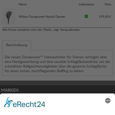
Name
Lieferstatus
Preis
Wilson Dynapower Hybrid Damen
199,00 €
Alle Preise verstehen sich inkl. MwSt., zzgl.
Versandkosten
Beschreibung
Die neuen Dynapower™ Fairwayhölzer für Damen verfügen über
eine Heckgewichtung und eine variable Schlagflächendicke, um die
schnellsten Ballgeschwindigkeiten über die gesamte Schlagfläche
für einen hohen, hochfliegenden Ballflug zu liefern.
MARKEN